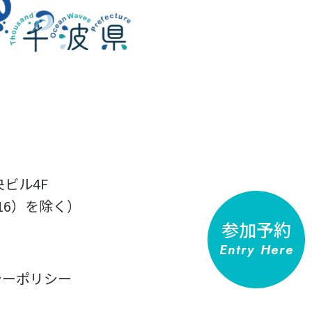
央ビル4F
2～16）を除く）
参加予約
Entry Here
シーポリシー