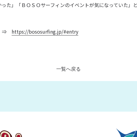
かった」「ＢＯＳＯサーフィンのイベントが気になっていた」
！ ⇒
https://bososurfing.jp/#entry
一覧へ戻る